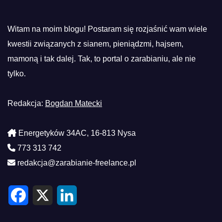
Witam na moim blogu! Postaram się rozjaśnić wam wiele
kwestii związanych z sianem, pieniądzmi, hajsem,
mamoną i tak dalej. Tak, to portal o zarabianiu, ale nie
tylko.
Redakcja:
Bogdan Matecki
Energetyków 34AC, 16-813 Nysa
773 313 742
redakcja@zarabianie-freelance.pl
F
X
L
a
i
c
n
e
k
b
e