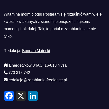
Witam na moim blogu! Postaram się rozjaśnić wam wiele
kwestii związanych z sianem, pieniądzmi, hajsem,
mamoną i tak dalej. Tak, to portal o zarabianiu, ale nie
tylko.
Redakcja:
Bogdan Matecki
Energetyków 34AC, 16-813 Nysa
773 313 742
redakcja@zarabianie-freelance.pl
F
X
L
a
i
c
n
e
k
b
e