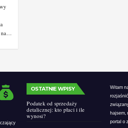
iwy
 a
ł na…
Witam na
OSTATNIE WPISY
rozjaśni
Podatek od sprzedaży
związany
detalicznej: kto płaci i ile
hajsem, 
wynosi?
portal o 
rczający