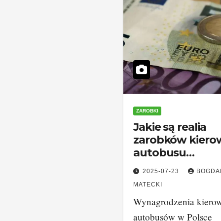
ZAROBKI
Jakie są realia
zarobków kiero
autobusu
miejskiego?
2025-07-23
BOGDA
MATECKI
Wynagrodzenia kiero
autobusów w Polsce