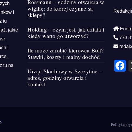
Rossmann – godziny otwarcia w
szych
wigilię: do której czynne są
Redakcj
unków i
sklepy?
z tu
Holding – czym jest, jak działa i
Energ
aż, jakie
kiedy warto go utworzyć?
773 3
asz
redak
ch i
Ile może zarobić kierowca Bolt?
Stawki, koszty i realny dochód
rce.
F
z tu na
a
Urząd Skarbowy w Szczytnie –
c
e
adres, godziny otwarcia i
b
kontakt
o
o
k
pl
Polityka pry