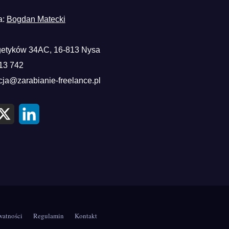
a:
Bogdan Matecki
etyków 34AC, 16-813 Nysa
13 742
cja@zarabianie-freelance.pl
X
L
i
n
k
e
d
I
n
watności
Regulamin
Kontakt