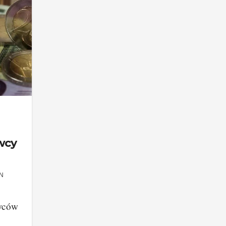
wcy
N
wców