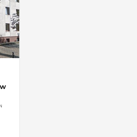
 w
N
ch?