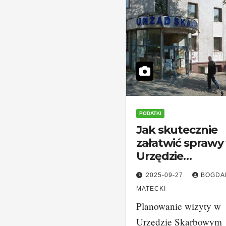
PODATKI
Jak skutecznie
załatwić sprawy
Urzędzie
Skarbowym w
2025-09-27
BOGDA
Piekarach Śląski
MATECKI
Planowanie wizyty w
Urzędzie Skarbowym