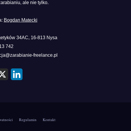
zarabianiu, ale nie tylko.
a:
Bogdan Matecki
etyków 34AC, 16-813 Nysa
13 742
cja@zarabianie-freelance.pl
X
L
i
n
k
e
d
I
n
watności
Regulamin
Kontakt