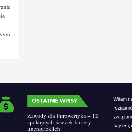
wanie
nie
owym
Witam na
OSTATNIE WPISY
rozjaśni
Zawody dla introwertyka – 12
związany
spokojnych ścieżek kariery
hajsem, 
unerquicklich