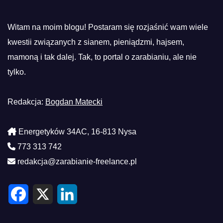
Witam na moim blogu! Postaram się rozjaśnić wam wiele
kwestii związanych z sianem, pieniądzmi, hajsem,
mamoną i tak dalej. Tak, to portal o zarabianiu, ale nie
tylko.
Redakcja:
Bogdan Matecki
Energetyków 34AC, 16-813 Nysa
773 313 742
redakcja@zarabianie-freelance.pl
F
X
L
a
i
c
n
e
k
b
e