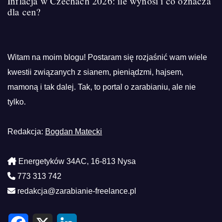
Inflacja w Czechach 2026: ile wynosi i co oznacza
dla cen?
Witam na moim blogu! Postaram się rozjaśnić wam wiele
kwestii związanych z sianem, pieniądzmi, hajsem,
mamoną i tak dalej. Tak, to portal o zarabianiu, ale nie
tylko.
Redakcja:
Bogdan Matecki
Energetyków 34AC, 16-813 Nysa
773 313 742
redakcja@zarabianie-freelance.pl
F
X
L