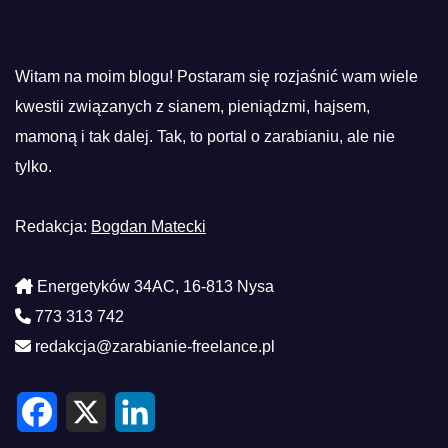
Witam na moim blogu! Postaram się rozjaśnić wam wiele
kwestii związanych z sianem, pieniądzmi, hajsem,
mamoną i tak dalej. Tak, to portal o zarabianiu, ale nie
tylko.
Redakcja:
Bogdan Matecki
Energetyków 34AC, 16-813 Nysa
773 313 742
redakcja@zarabianie-freelance.pl
F
X
L
a
i
c
n
e
k