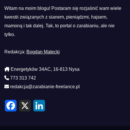
Witam na moim blogu! Postaram się rozjaśnić wam wiele
kwestii związanych z sianem, pieniądzmi, hajsem,
mamoną i tak dalej. Tak, to portal o zarabianiu, ale nie
tylko.
Redakcja:
Bogdan Matecki
Energetyków 34AC, 16-813 Nysa
773 313 742
redakcja@zarabianie-freelance.pl
F
X
L
a
i
c
n
e
k
b
e
o
d
o
I