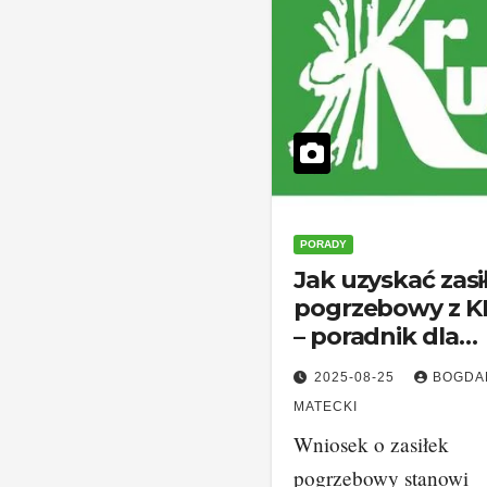
PORADY
Jak uzyskać zasi
pogrzebowy z 
– poradnik dla
rolników
2025-08-25
BOGDA
MATECKI
Wniosek o zasiłek
pogrzebowy stanowi