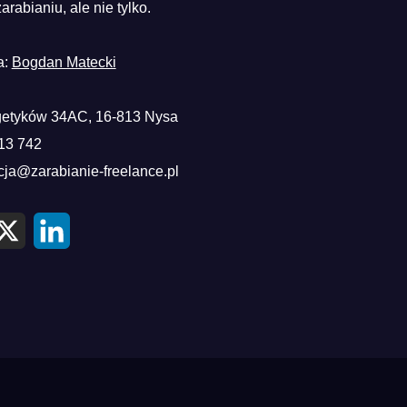
zarabianiu, ale nie tylko.
a:
Bogdan Matecki
etyków 34AC, 16-813 Nysa
13 742
cja@zarabianie-freelance.pl
X
L
i
n
k
e
d
I
n