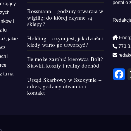
portal o 
rczający
Rossmann – godziny otwarcia w
szych
wigilię: do której czynne są
Redakcj
unków i
sklepy?
z tu
Holding – czym jest, jak działa i
Energ
aż, jakie
kiedy warto go utworzyć?
773 3
asz
redak
ch i
Ile może zarobić kierowca Bolt?
Stawki, koszty i realny dochód
rce.
F
z tu na
a
Urząd Skarbowy w Szczytnie –
c
e
adres, godziny otwarcia i
b
kontakt
o
o
k
pl