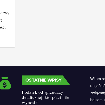
zerwy
t
ść,
Witam na
OSTATNIE WPISY
rozjaśni
Podatek od sprzedaży
związany
detalicznej: kto płaci i ile
hajsem, 
wynosi?