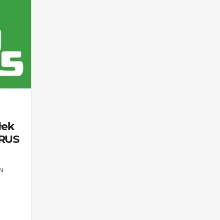
łek
KRUS
N