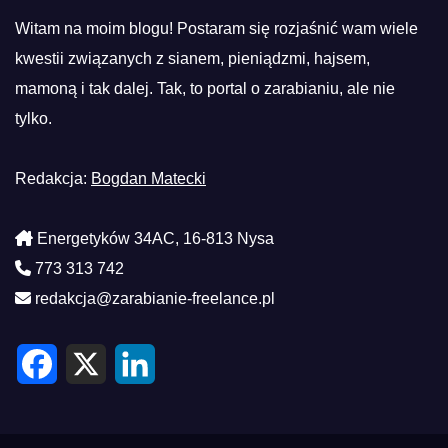
Witam na moim blogu! Postaram się rozjaśnić wam wiele
kwestii związanych z sianem, pieniądzmi, hajsem,
mamoną i tak dalej. Tak, to portal o zarabianiu, ale nie
tylko.
Redakcja:
Bogdan Matecki
Energetyków 34AC, 16-813 Nysa
773 313 742
redakcja@zarabianie-freelance.pl
F
X
L
a
i
c
n
e
k
b
e
o
d
o
I