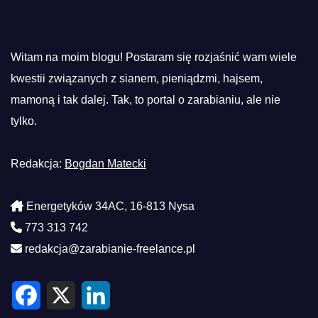
Witam na moim blogu! Postaram się rozjaśnić wam wiele
kwestii związanych z sianem, pieniądzmi, hajsem,
mamoną i tak dalej. Tak, to portal o zarabianiu, ale nie
tylko.
Redakcja:
Bogdan Matecki
Energetyków 34AC, 16-813 Nysa
773 313 742
redakcja@zarabianie-freelance.pl
F
X
L
a
i
c
n