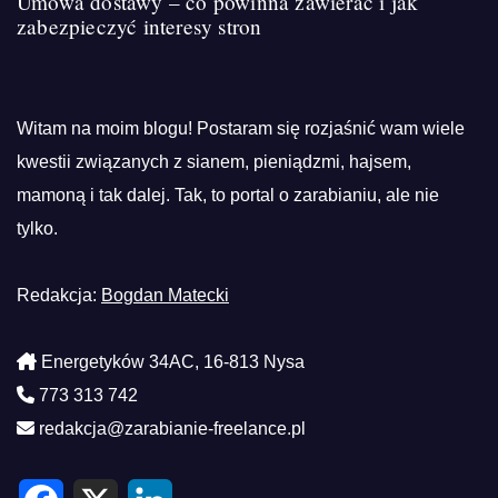
Umowa dostawy – co powinna zawierać i jak
zabezpieczyć interesy stron
Witam na moim blogu! Postaram się rozjaśnić wam wiele
kwestii związanych z sianem, pieniądzmi, hajsem,
mamoną i tak dalej. Tak, to portal o zarabianiu, ale nie
tylko.
Redakcja:
Bogdan Matecki
Energetyków 34AC, 16-813 Nysa
773 313 742
redakcja@zarabianie-freelance.pl
F
X
L