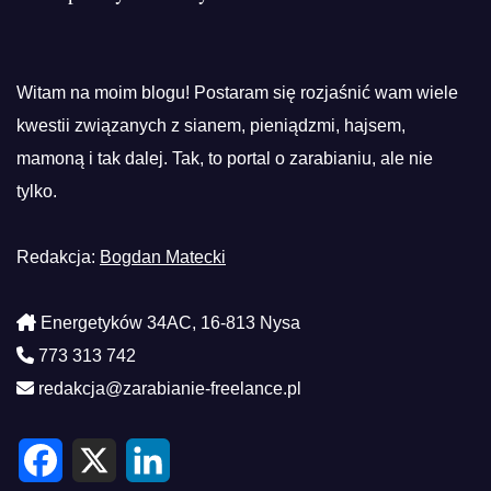
Witam na moim blogu! Postaram się rozjaśnić wam wiele
kwestii związanych z sianem, pieniądzmi, hajsem,
mamoną i tak dalej. Tak, to portal o zarabianiu, ale nie
tylko.
Redakcja:
Bogdan Matecki
Energetyków 34AC, 16-813 Nysa
773 313 742
redakcja@zarabianie-freelance.pl
F
X
L
a
i
c
n