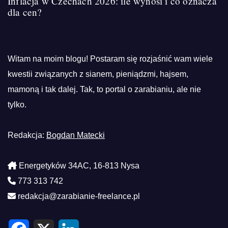
Inflacja w Czechach 2026: ile wynosi i co oznacza
dla cen?
Witam na moim blogu! Postaram się rozjaśnić wam wiele
kwestii związanych z sianem, pieniądzmi, hajsem,
mamoną i tak dalej. Tak, to portal o zarabianiu, ale nie
tylko.
Redakcja:
Bogdan Matecki
Energetyków 34AC, 16-813 Nysa
773 313 742
redakcja@zarabianie-freelance.pl
F
X
L