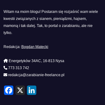
Witam na moim blogu! Postaram się rozjaśnić wam wiele
kwestii związanych z sianem, pieniądzmi, hajsem,
mamoną i tak dalej. Tak, to portal o zarabianiu, ale nie
tylko.
Redakcja:
Bogdan Matecki
Energetyków 34AC, 16-813 Nysa
773 313 742
redakcja@zarabianie-freelance.pl
F
X
L
a
i
c
n
e
k
b
e