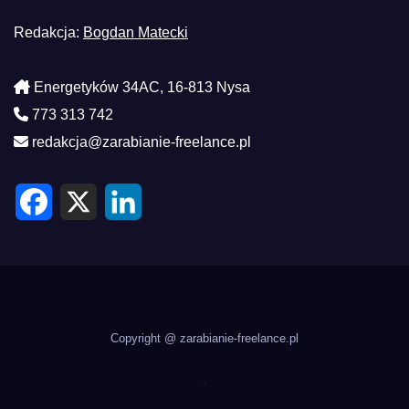
Redakcja:
Bogdan Matecki
Energetyków 34AC, 16-813 Nysa
773 313 742
redakcja@zarabianie-freelance.pl
F
X
L
a
i
c
n
e
k
b
e
o
d
o
I
k
n
Copyright @ zarabianie-freelance.pl
.