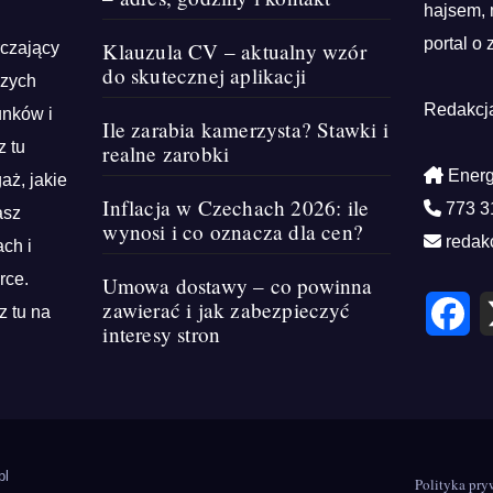
hajsem, 
portal o 
Klauzula CV – aktualny wzór
rczający
do skutecznej aplikacji
szych
Redakcj
unków i
Ile zarabia kamerzysta? Stawki i
z tu
realne zarobki
Energ
aż, jakie
Inflacja w Czechach 2026: ile
773 3
asz
wynosi i co oznacza dla cen?
redak
ch i
rce.
Umowa dostawy – co powinna
F
zawierać i jak zabezpieczyć
z tu na
a
interesy stron
c
e
b
o
o
k
pl
Polityka pry