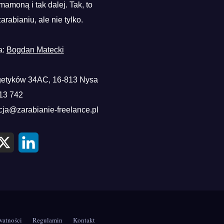
mamoną i tak dalej. Tak, to
zarabianiu, ale nie tylko.
a:
Bogdan Matecki
etyków 34AC, 16-813 Nysa
13 742
cja@zarabianie-freelance.pl
X
L
i
n
k
e
d
I
n
watności
Regulamin
Kontakt