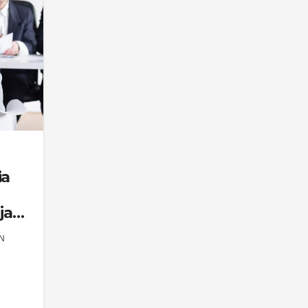
ia
 jak
N