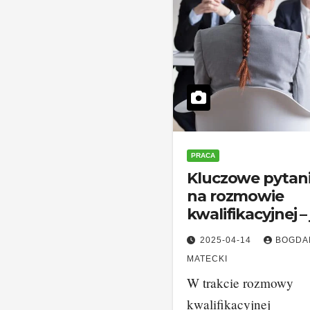
PRACA
Kluczowe pytan
na rozmowie
kwalifikacyjnej –
się do nich
2025-04-14
BOGDA
przygotować?
MATECKI
W trakcie rozmowy
kwalifikacyjnej