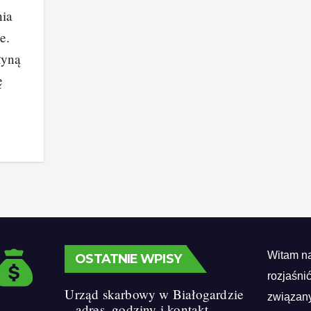
nia
e.
łyną
ę
Witam na
OSTATNIE WPISY
rozjaśni
Urząd skarbowy w Białogardzie
związany
– adres, godziny i kontakt