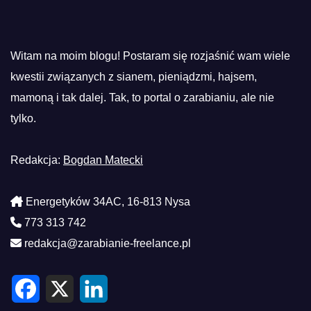
Witam na moim blogu! Postaram się rozjaśnić wam wiele
kwestii związanych z sianem, pieniądzmi, hajsem,
mamoną i tak dalej. Tak, to portal o zarabianiu, ale nie
tylko.
Redakcja:
Bogdan Matecki
Energetyków 34AC, 16-813 Nysa
773 313 742
redakcja@zarabianie-freelance.pl
F
X
L
a
i
c
n