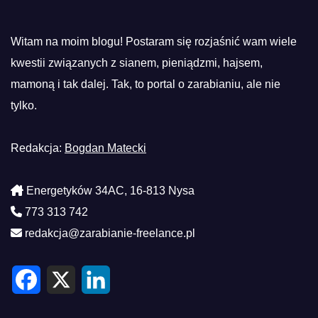
Witam na moim blogu! Postaram się rozjaśnić wam wiele
kwestii związanych z sianem, pieniądzmi, hajsem,
mamoną i tak dalej. Tak, to portal o zarabianiu, ale nie
tylko.
Redakcja:
Bogdan Matecki
Energetyków 34AC, 16-813 Nysa
773 313 742
redakcja@zarabianie-freelance.pl
F
X
L
a
i
c
n
e
k
b
e