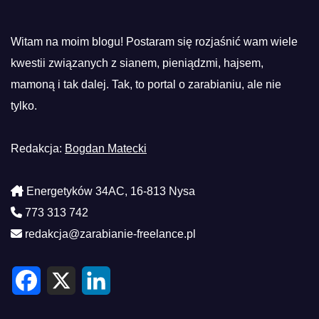
Witam na moim blogu! Postaram się rozjaśnić wam wiele
kwestii związanych z sianem, pieniądzmi, hajsem,
mamoną i tak dalej. Tak, to portal o zarabianiu, ale nie
tylko.
Redakcja:
Bogdan Matecki
Energetyków 34AC, 16-813 Nysa
773 313 742
redakcja@zarabianie-freelance.pl
F
X
L
a
i
c
n
e
k
b
e