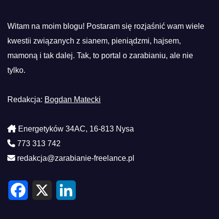
Witam na moim blogu! Postaram się rozjaśnić wam wiele
kwestii związanych z sianem, pieniądzmi, hajsem,
mamoną i tak dalej. Tak, to portal o zarabianiu, ale nie
tylko.
Redakcja:
Bogdan Matecki
Energetyków 34AC, 16-813 Nysa
773 313 742
redakcja@zarabianie-freelance.pl
F
X
L
a
i
c
n
e
k
b
e