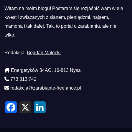
Witam na moim blogu! Postaram się rozjaśnić wam wiele
kwestii związanych z sianem, pieniądzmi, hajsem,
mamoną i tak dalej. Tak, to portal o zarabianiu, ale nie
tylko.
Redakcja:
Bogdan Matecki
Energetyków 34AC, 16-813 Nysa
773 313 742
redakcja@zarabianie-freelance.pl
F
X
L
a
i
c
n
e
k
b
e
o
d
o
I