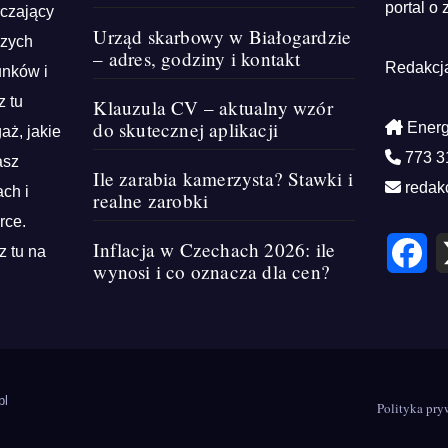
portal o 
rczający
Urząd skarbowy w Białogardzie
szych
– adres, godziny i kontakt
Redakcj
unków i
z tu
Klauzula CV – aktualny wzór
do skutecznej aplikacji
Energ
aż, jakie
773 3
asz
Ile zarabia kamerzysta? Stawki i
redak
ch i
realne zarobki
rce.
F
Inflacja w Czechach 2026: ile
z tu na
a
wynosi i co oznacza dla cen?
c
e
b
o
o
k
pl
Polityka pry