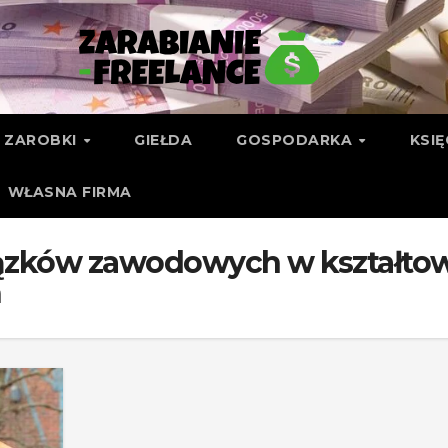
ZAROBKI
GIEŁDA
GOSPODARKA
KSI
WŁASNA FIRMA
ązków zawodowych w kształto
ń