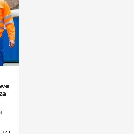
iwe
za
N
arza