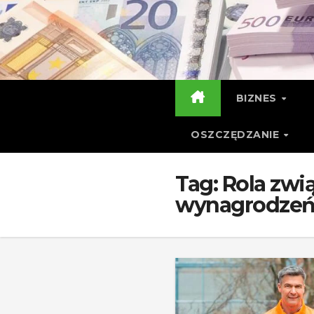
Skip
to
content
BIZNES
OSZCZĘDZANIE
Tag:
Rola zwi
wynagrodze