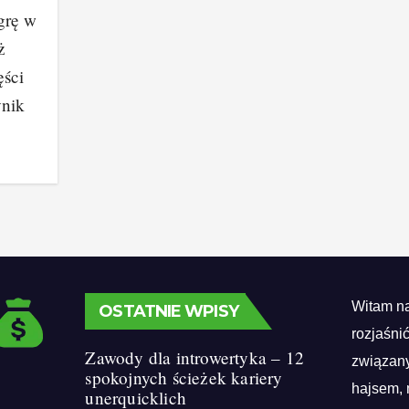
grę w
ż
ęści
ynik
Witam na
OSTATNIE WPISY
rozjaśni
Zawody dla introwertyka – 12
związany
spokojnych ścieżek kariery
hajsem, 
unerquicklich