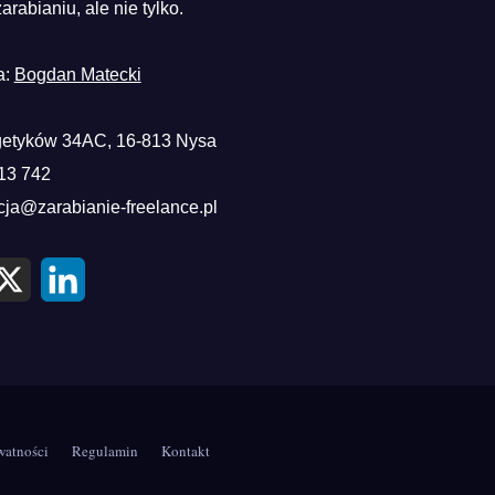
zarabianiu, ale nie tylko.
a:
Bogdan Matecki
etyków 34AC, 16-813 Nysa
13 742
cja@zarabianie-freelance.pl
X
L
i
n
k
e
d
I
n
watności
Regulamin
Kontakt