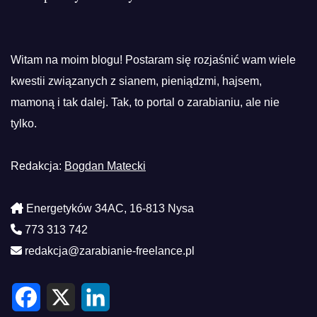
Witam na moim blogu! Postaram się rozjaśnić wam wiele
kwestii związanych z sianem, pieniądzmi, hajsem,
mamoną i tak dalej. Tak, to portal o zarabianiu, ale nie
tylko.
Redakcja:
Bogdan Matecki
Energetyków 34AC, 16-813 Nysa
773 313 742
redakcja@zarabianie-freelance.pl
F
X
L
a
i
c
n