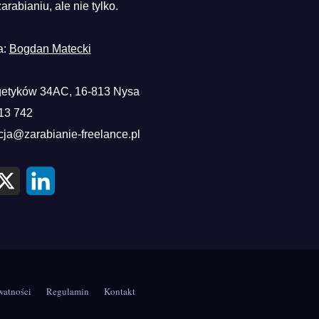
zarabianiu, ale nie tylko.
a:
Bogdan Matecki
etyków 34AC, 16-813 Nysa
13 742
cja@zarabianie-freelance.pl
X
L
i
n
k
e
d
I
n
watności
Regulamin
Kontakt