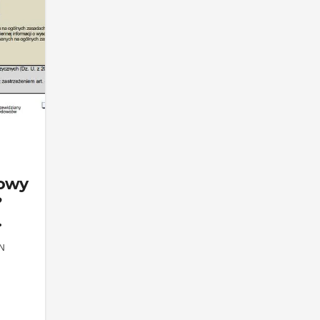
bowy
?
N