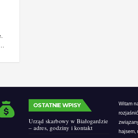
e.
i…
Witam na
OSTATNIE WPISY
rozjaśni
Urząd skarbowy w Białogardzie
związany
– adres, godziny i kontakt
hajsem, 