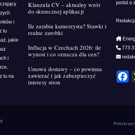
portal o 
Klauzula CV – aktualny wzór
rczający
do skutecznej aplikacji
szych
Redakcj
unków i
Ile zarabia kamerzysta? Stawki i
z tu
realne zarobki
Energ
aż, jakie
Inflacja w Czechach 2026: ile
773 3
asz
wynosi i co oznacza dla cen?
redak
ch i
rce.
Umowa dostawy – co powinna
F
zawierać i jak zabezpieczyć
z tu na
a
interesy stron
c
e
b
o
o
k
pl
Polityka pry