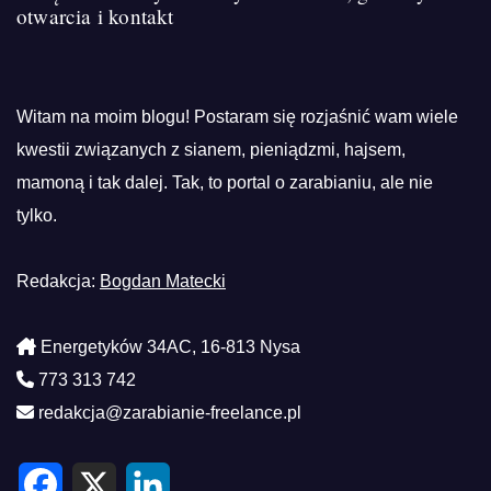
otwarcia i kontakt
Witam na moim blogu! Postaram się rozjaśnić wam wiele
kwestii związanych z sianem, pieniądzmi, hajsem,
mamoną i tak dalej. Tak, to portal o zarabianiu, ale nie
tylko.
Redakcja:
Bogdan Matecki
Energetyków 34AC, 16-813 Nysa
773 313 742
redakcja@zarabianie-freelance.pl
F
X
L
a
i