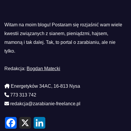
Witam na moim blogu! Postaram się rozjaśnić wam wiele
kwestii związanych z sianem, pieniądzmi, hajsem,
mamoną i tak dalej. Tak, to portal o zarabianiu, ale nie
tylko.
Redakcja:
Bogdan Matecki
Energetyków 34AC, 16-813 Nysa
773 313 742
redakcja@zarabianie-freelance.pl
F
X
L
a
i
c
n