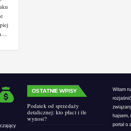
aku
je
piej
ch…
Witam na
OSTATNIE WPISY
rozjaśni
Podatek od sprzedaży
związany
detalicznej: kto płaci i ile
hajsem, 
wynosi?
portal o 
rczający