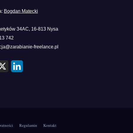
a:
Bogdan Matecki
etyków 34AC, 16-813 Nysa
13 742
cja@zarabianie-freelance.pl
X
L
i
n
k
e
d
I
n
watności
Regulamin
Kontakt