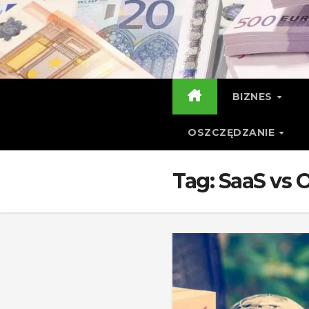
Skip
to
content
BIZNES
OSZCZĘDZANIE
Tag:
SaaS vs 