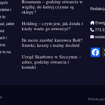
Rossmann – godziny otwarcia w
szych
wigilię: do której czynne są
Redakcj
unków i
sklepy?
z tu
Holding – czym jest, jak działa i
Energ
aż, jakie
kiedy warto go utworzyć?
773 3
asz
redak
ch i
Ile może zarobić kierowca Bolt?
Stawki, koszty i realny dochód
rce.
F
z tu na
a
Urząd Skarbowy w Szczytnie –
c
e
adres, godziny otwarcia i
b
kontakt
o
o
k
pl
Polityka pry