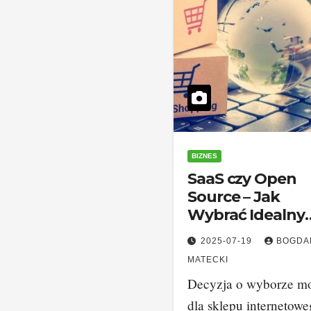
BIZNES
SaaS czy Open
Source – Jak
Wybrać Idealny
Sklep Internet
2025-07-19
BOGDA
MATECKI
Decyzja o wyborze m
dla sklepu internetow