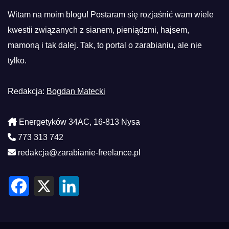
Witam na moim blogu! Postaram się rozjaśnić wam wiele
kwestii związanych z sianem, pieniądzmi, hajsem,
mamoną i tak dalej. Tak, to portal o zarabianiu, ale nie
tylko.
Redakcja:
Bogdan Matecki
Energetyków 34AC, 16-813 Nysa
773 313 742
redakcja@zarabianie-freelance.pl
F
X
L
a
i
c
n
e
k
b
e
o
d
o
I