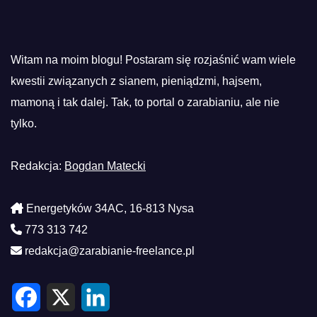
Witam na moim blogu! Postaram się rozjaśnić wam wiele
kwestii związanych z sianem, pieniądzmi, hajsem,
mamoną i tak dalej. Tak, to portal o zarabianiu, ale nie
tylko.
Redakcja:
Bogdan Matecki
Energetyków 34AC, 16-813 Nysa
773 313 742
redakcja@zarabianie-freelance.pl
F
X
L
a
i
c
n