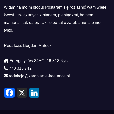
Witam na moim blogu! Postaram się rozjaśnić wam wiele
kwestii związanych z sianem, pieniądzmi, hajsem,
mamoną i tak dalej. Tak, to portal o zarabianiu, ale nie
tylko.
Redakcja:
Bogdan Matecki
Energetyków 34AC, 16-813 Nysa
773 313 742
redakcja@zarabianie-freelance.pl
F
X
L
a
i
c
n
e
k
b
e
o
d
o
I