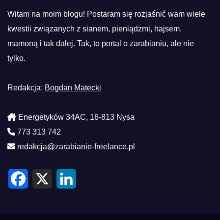
Witam na moim blogu! Postaram się rozjaśnić wam wiele
kwestii związanych z sianem, pieniądzmi, hajsem,
mamoną i tak dalej. Tak, to portal o zarabianiu, ale nie
tylko.
Redakcja:
Bogdan Matecki
Energetyków 34AC, 16-813 Nysa
773 313 742
redakcja@zarabianie-freelance.pl
F
X
L
a
i
c
n
e
k
b
e
o
d
o
I