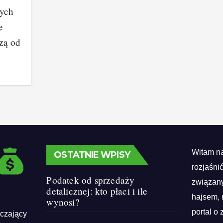
cych
e
zą od
Witam na
OSTATNIE WPISY
rozjaśni
Podatek od sprzedaży
związany
detalicznej: kto płaci i ile
hajsem, 
wynosi?
portal o 
rczający