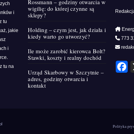
Rossmann – godziny otwarcia w
szych
wigilię: do której czynne są
Redakcj
unków i
sklepy?
z tu
Holding – czym jest, jak działa i
Energ
aż, jakie
kiedy warto go utworzyć?
773 3
asz
redak
ch i
Ile może zarobić kierowca Bolt?
Stawki, koszty i realny dochód
rce.
F
z tu na
a
Urząd Skarbowy w Szczytnie –
c
e
adres, godziny otwarcia i
b
kontakt
o
o
k
pl
Polityka pry