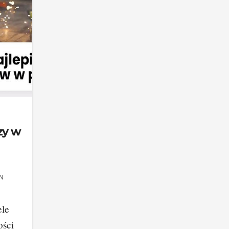
zy w
N
ele
ości