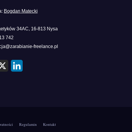
a:
Bogdan Matecki
etyków 34AC, 16-813 Nysa
13 742
cja@zarabianie-freelance.pl
X
L
i
n
k
e
d
I
n
watności
Regulamin
Kontakt