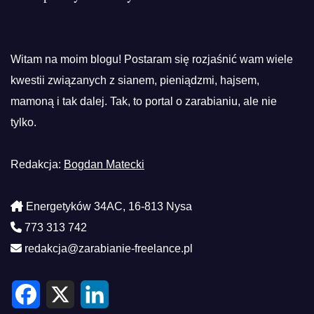
Witam na moim blogu! Postaram się rozjaśnić wam wiele
kwestii związanych z sianem, pieniądzmi, hajsem,
mamoną i tak dalej. Tak, to portal o zarabianiu, ale nie
tylko.
Redakcja:
Bogdan Matecki
Energetyków 34AC, 16-813 Nysa
773 313 742
redakcja@zarabianie-freelance.pl
F
X
L
a
i
c
n