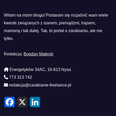
Witam na moim blogu! Postaram się rozjaśnić wam wiele
kwestii związanych z sianem, pieniądzmi, hajsem,
mamoną i tak dalej. Tak, to portal o zarabianiu, ale nie
tylko.
Redakcja:
Bogdan Matecki
Energetyków 34AC, 16-813 Nysa
773 313 742
redakcja@zarabianie-freelance.pl
F
X
L
a
i
c
n
e
k
b
e