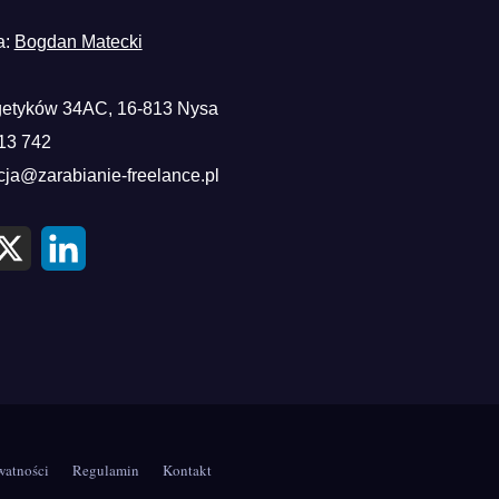
a:
Bogdan Matecki
etyków 34AC, 16-813 Nysa
13 742
cja@zarabianie-freelance.pl
X
L
i
n
k
e
d
I
n
watności
Regulamin
Kontakt