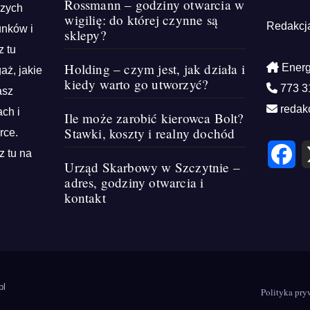
Rossmann – godziny otwarcia w
szych
wigilię: do której czynne są
Redakcj
unków i
sklepy?
z tu
Holding – czym jest, jak działa i
Energ
aż, jakie
kiedy warto go utworzyć?
773 3
asz
redak
ch i
Ile może zarobić kierowca Bolt?
Stawki, koszty i realny dochód
rce.
F
z tu na
a
Urząd Skarbowy w Szczytnie –
c
e
adres, godziny otwarcia i
b
kontakt
o
o
k
pl
Polityka pry