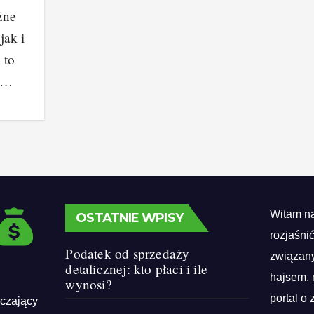
żne
jak i
 to
,…
Witam na
OSTATNIE WPISY
rozjaśni
Podatek od sprzedaży
związany
detalicznej: kto płaci i ile
hajsem, 
wynosi?
portal o 
rczający