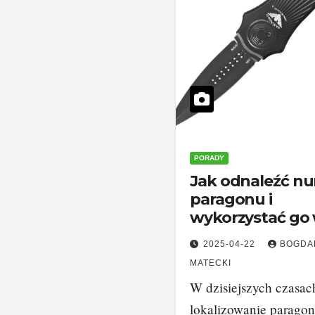
PORADY
Jak odnaleźć n
paragonu i
wykorzystać go
codziennych
2025-04-22
BOGDA
zakupach?
MATECKI
W dzisiejszych czasac
lokalizowanie parago