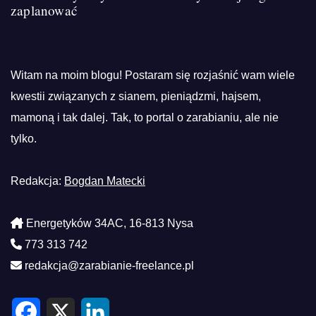
zaplanować
Witam na moim blogu! Postaram się rozjaśnić wam wiele
kwestii związanych z sianem, pieniądzmi, hajsem,
mamoną i tak dalej. Tak, to portal o zarabianiu, ale nie
tylko.
Redakcja:
Bogdan Matecki
Energetyków 34AC, 16-813 Nysa
773 313 742
redakcja@zarabianie-freelance.pl
F
X
L
a
i