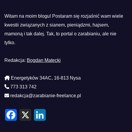
Witam na moim blogu! Postaram się rozjaśnić wam wiele
kwestii związanych z sianem, pieniądzmi, hajsem,
mamoną i tak dalej. Tak, to portal o zarabianiu, ale nie
tylko.
Redakcja:
Bogdan Matecki
Energetyków 34AC, 16-813 Nysa
773 313 742
redakcja@zarabianie-freelance.pl
F
X
L
a
i
c
n
e
k
b
e