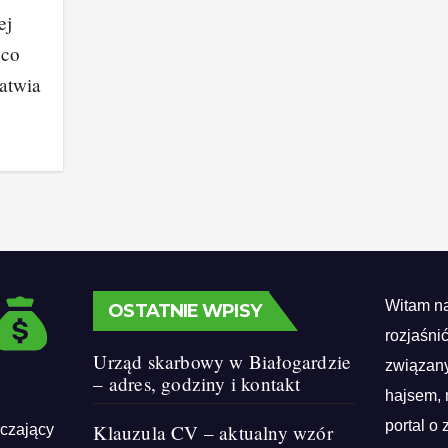
ej
 co
łatwia
Witam na
OSTATNIE WPISY
rozjaśni
Urząd skarbowy w Białogardzie
związany
– adres, godziny i kontakt
hajsem, 
portal o 
Klauzula CV – aktualny wzór
rczający