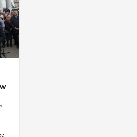
 w
N
że