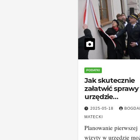
PODATKI
Jak skutecznie
załatwić sprawy
urzędzie
skarbowym w
2025-05-18
BOGDA
Radomsku?
MATECKI
Planowanie pierwszej
wizyty w urzędzie mo