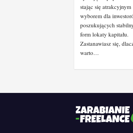
stając się atrakcyjnym
wyborem dla inwesto
poszukujących stabiln
form lokaty kapitału.
Zastanawiasz się, dla
warto…