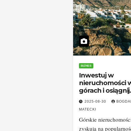
BIZNES
Inwestuj w
nieruchomości 
górach i osiągnij
sukces w biznes
2025-08-30
BOGDA
na najwyższym
MATECKI
poziomie
Górskie nieruchomośc
zyskują na popularnoś