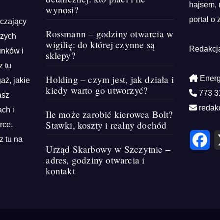
hajsem, 
wynosi?
portal o 
rczający
Rossmann – godziny otwarcia w
szych
wigilię: do której czynne są
Redakcj
unków i
sklepy?
z tu
Holding – czym jest, jak działa i
Energ
aż, jakie
kiedy warto go utworzyć?
773 3
asz
redak
ch i
Ile może zarobić kierowca Bolt?
Stawki, koszty i realny dochód
rce.
F
z tu na
a
Urząd Skarbowy w Szczytnie –
c
e
adres, godziny otwarcia i
b
kontakt
o
o
k