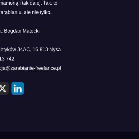
mamoną i tak dalej. Tak, to
zarabianiu, ale nie tylko.
a:
Bogdan Matecki
etyków 34AC, 16-813 Nysa
13 742
cja@zarabianie-freelance.pl
X
L
i
n
k
e
d
I
n