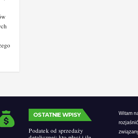
rów
ych
czego
Witam na
OSTATNIE WPISY
rozjaśni
Podatek od sprzedaży
związany
detalicznej: kto płaci i ile