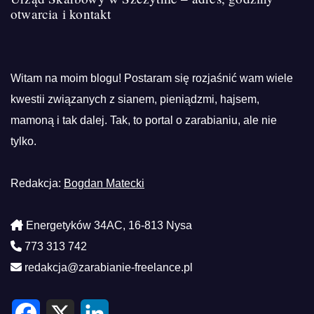
otwarcia i kontakt
Witam na moim blogu! Postaram się rozjaśnić wam wiele
kwestii związanych z sianem, pieniądzmi, hajsem,
mamoną i tak dalej. Tak, to portal o zarabianiu, ale nie
tylko.
Redakcja:
Bogdan Matecki
Energetyków 34AC, 16-813 Nysa
773 313 742
redakcja@zarabianie-freelance.pl
F
X
L