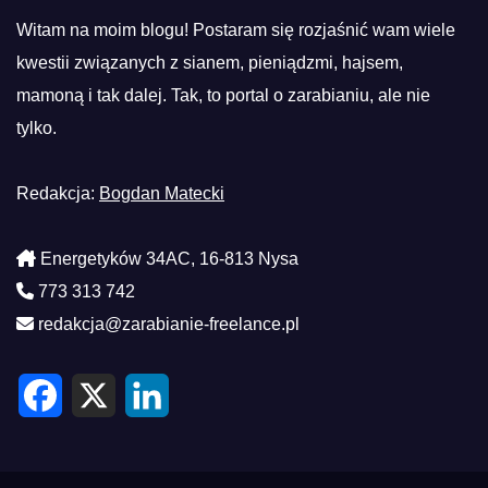
Witam na moim blogu! Postaram się rozjaśnić wam wiele
kwestii związanych z sianem, pieniądzmi, hajsem,
mamoną i tak dalej. Tak, to portal o zarabianiu, ale nie
tylko.
Redakcja:
Bogdan Matecki
Energetyków 34AC, 16-813 Nysa
773 313 742
redakcja@zarabianie-freelance.pl
F
X
L
a
i
c
n
e
k
b
e
o
d
o
I