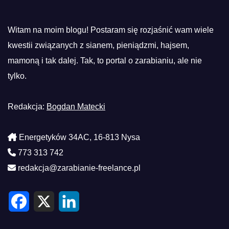
Witam na moim blogu! Postaram się rozjaśnić wam wiele
kwestii związanych z sianem, pieniądzmi, hajsem,
mamoną i tak dalej. Tak, to portal o zarabianiu, ale nie
tylko.
Redakcja:
Bogdan Matecki
Energetyków 34AC, 16-813 Nysa
773 313 742
redakcja@zarabianie-freelance.pl
F
X
L
a
i
c
n
e
k
b
e