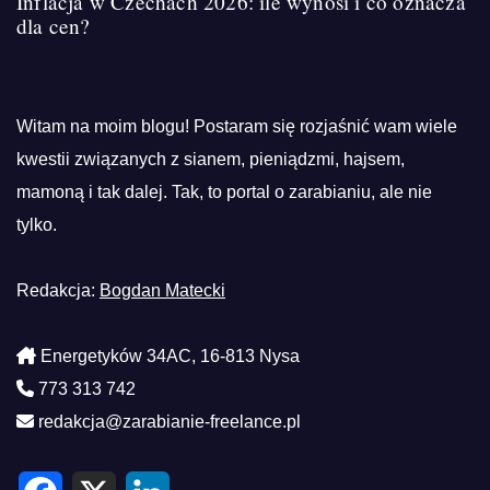
Inflacja w Czechach 2026: ile wynosi i co oznacza
dla cen?
Witam na moim blogu! Postaram się rozjaśnić wam wiele
kwestii związanych z sianem, pieniądzmi, hajsem,
mamoną i tak dalej. Tak, to portal o zarabianiu, ale nie
tylko.
Redakcja:
Bogdan Matecki
Energetyków 34AC, 16-813 Nysa
773 313 742
redakcja@zarabianie-freelance.pl
F
X
L