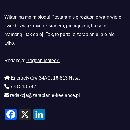
Witam na moim blogu! Postaram się rozjaśnić wam wiele
kwestii związanych z sianem, pieniądzmi, hajsem,
mamoną i tak dalej. Tak, to portal o zarabianiu, ale nie
tylko.
Redakcja:
Bogdan Matecki
Energetyków 34AC, 16-813 Nysa
773 313 742
redakcja@zarabianie-freelance.pl
F
X
L
a
i
c
n
e
k
b
e