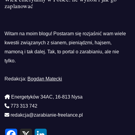
zaplanować
Witam na moim blogu! Postaram się rozjaśnić wam wiele
kwestii związanych z sianem, pieniądzmi, hajsem,
mamoną i tak dalej. Tak, to portal o zarabianiu, ale nie
tylko.
Redakcja:
Bogdan Matecki
Energetyków 34AC, 16-813 Nysa
773 313 742
redakcja@zarabianie-freelance.pl
F
X
L