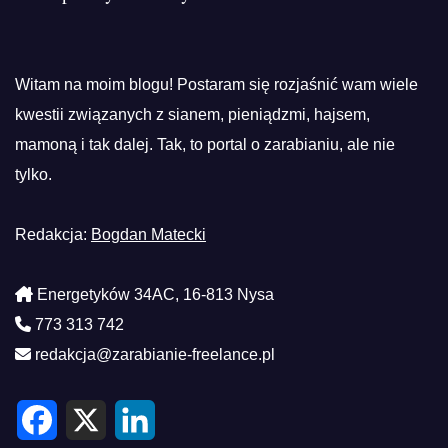
Witam na moim blogu! Postaram się rozjaśnić wam wiele
kwestii związanych z sianem, pieniądzmi, hajsem,
mamoną i tak dalej. Tak, to portal o zarabianiu, ale nie
tylko.
Redakcja:
Bogdan Matecki
Energetyków 34AC, 16-813 Nysa
773 313 742
redakcja@zarabianie-freelance.pl
F
X
L
a
i
c
n