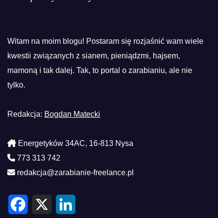
Witam na moim blogu! Postaram się rozjaśnić wam wiele
kwestii związanych z sianem, pieniądzmi, hajsem,
mamoną i tak dalej. Tak, to portal o zarabianiu, ale nie
tylko.
Redakcja:
Bogdan Matecki
Energetyków 34AC, 16-813 Nysa
773 313 742
redakcja@zarabianie-freelance.pl
F
X
L
a
i
c
n