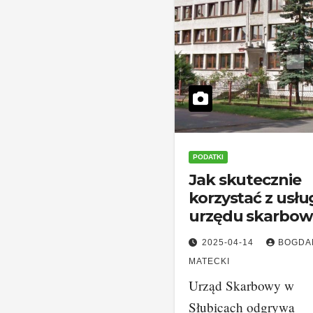
PODATKI
Jak skutecznie
korzystać z usłu
urzędu skarbo
w Słubicach?
2025-04-14
BOGDA
MATECKI
Urząd Skarbowy w
Słubicach odgrywa