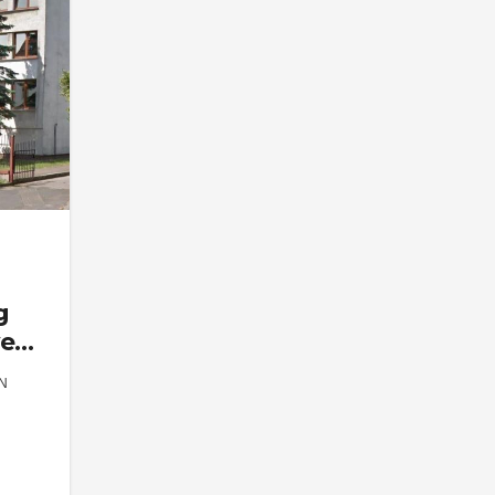
g
wego
N