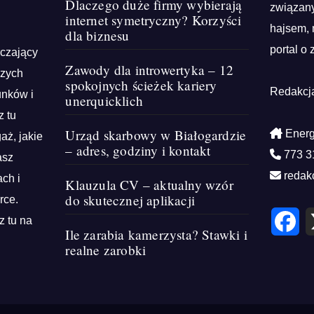
Dlaczego duże firmy wybierają
związany
internet symetryczny? Korzyści
hajsem, 
dla biznesu
portal o 
rczający
Zawody dla introwertyka – 12
szych
spokojnych ścieżek kariery
Redakcj
unków i
unerquicklich
z tu
Urząd skarbowy w Białogardzie
Energ
aż, jakie
– adres, godziny i kontakt
773 3
asz
redak
ch i
Klauzula CV – aktualny wzór
do skutecznej aplikacji
rce.
F
z tu na
a
Ile zarabia kamerzysta? Stawki i
c
e
realne zarobki
b
o
o
k