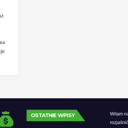
aż
wna
uje
Witam na
OSTATNIE WPISY
rozjaśni