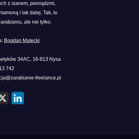
ch z sianem, pieniądzmi,
mamoną i tak dalej. Tak, to
zarabianiu, ale nie tylko.
a:
Bogdan Matecki
etyków 34AC, 16-813 Nysa
13 742
cja@zarabianie-freelance.pl
X
L
i
n
k
e
d
I
n