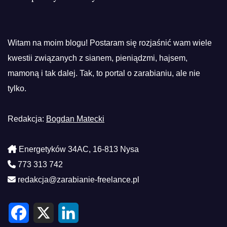
Witam na moim blogu! Postaram się rozjaśnić wam wiele
kwestii związanych z sianem, pieniądzmi, hajsem,
mamoną i tak dalej. Tak, to portal o zarabianiu, ale nie
tylko.
Redakcja:
Bogdan Matecki
Energetyków 34AC, 16-813 Nysa
773 313 742
redakcja@zarabianie-freelance.pl
F
X
L
a
i
c
n